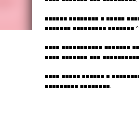
■■■■■■ ■■■■■■■■ ■ ■■■■■ ■■■
■■■■■■■ ■■■■■■■■■ ■■■■■■■ ^
■■■■ ■■■■■■■■■■■ ■■■■■■■ ■
■■■■ ■■■■■■■ ■■■ ■■■■■■■■■■
■■■■ ■■■■■ ■■■■■■ ■ ■■■■■■■
■■■■■■■■■ ■■■■■■■■.