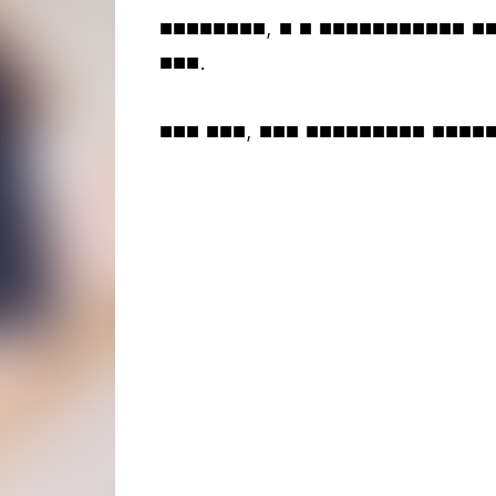
■■■■■■■■, ■ ■ ■■■■■■■■■■■ ■■
■■■.
■■■ ■■■, ■■■ ■■■■■■■■■ ■■■■■