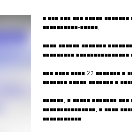
■ ■■■ ■■■ ■■■ ■■■■■ ■■■■■■■
■■■■■■■■■■-■■■■■.
■■■■ ■■■■■■ ■■■■■■■ ■■■■■■■
■■■■■■■■■ ■■■■■■■■■■■■■■■ 
■■■ ■■■■ ■■■■ 22 ■■■■■■■ ■ 
■■■■■■■ ■■■■■ ■■■■■■■ ■ ■■■
■■■■■■, ■ ■■■■■ ■■■■■■■ ■■■ 
■■■■■■■■■■■■■■■. ■ ■■■■ ■■■
■■■■■■■■■■■