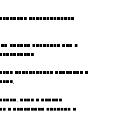
 ■■■■■■■■ ■■■■■■■■■■■■■
■■ ■■■■■■ ■■■■■■■■ ■■■ ■
■■■■■■■■■■.
■■■■■ ■■■■■■■■■■■ ■■■■■■■■ ■
■■■■.
■■■■■, ■■■■ ■ ■■■■■■
■■ ■ ■■■■■■■■■ ■■■■■■■ ■