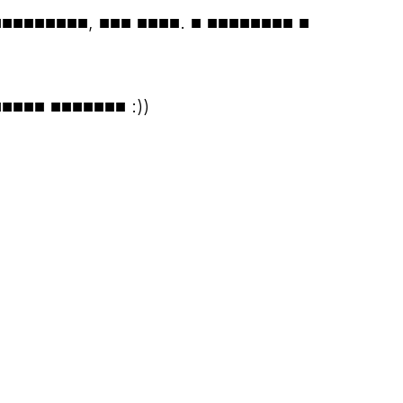
■■■■■■■■, ■■■ ■■■■. ■ ■■■■■■■■ ■
■■■■ ■■■■■■■ :))